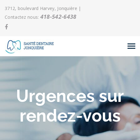
3712, boulevard Harvey, Jonquière |
418-542-6438
Contactez nous:
Urgences sur
rendez-vous