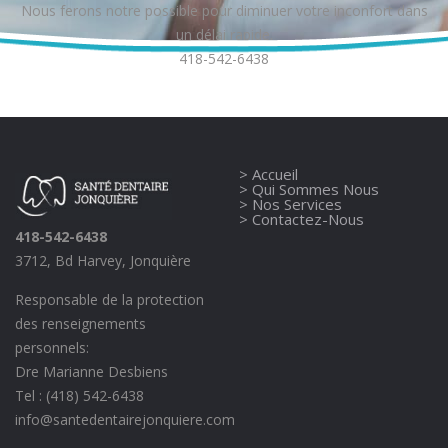
Nous ferons notre possible pour diminuer votre inconfort dans
un délai rapide.
418-542-6438
> Accueil
> Qui Sommes Nous
> Nos Services
> Contactez-Nous
418-542-6438
3712, Bd Harvey, Jonquière
Responsable de la protection
des renseignements
personnels:
Dre Marianne Desbiens
Tel : (418) 542-6438
info@santedentairejonquiere.com