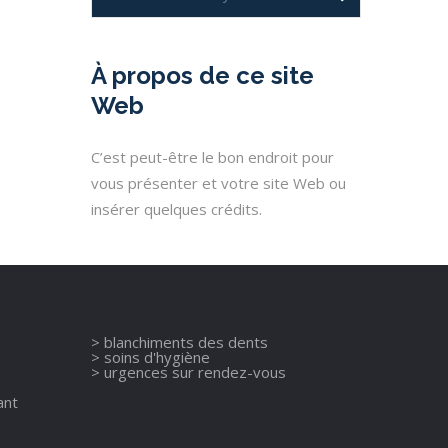
À propos de ce site
Web
C’est peut-être le bon endroit pour
vous présenter et votre site Web ou
insérer quelques crédits.
> blanchiments des dents
> soins d'hygiène
> urgences sur rendez-vous
ant