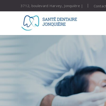
3712, boulevard Harvey, Jonquière |
Contac