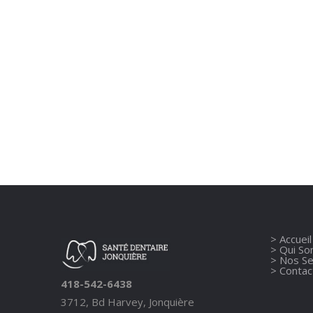
> Accueil
> Qui S
> Nos Se
> Conta
418-542-6438
3712, Bd Harvey, Jonquière