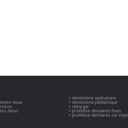
> dentisterie opératoire
ommes Nous
> dentisterie pédiatrique
rvices
> chirurgie
ctez-Nous
> prothèse dentaires fixes
> prothèse dentaires sur impl