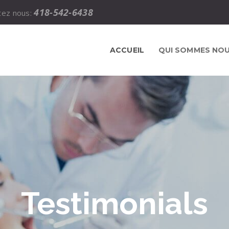
418-542-6438
tez nous:
ACCUEIL
QUI SOMMES NO
Testimonials